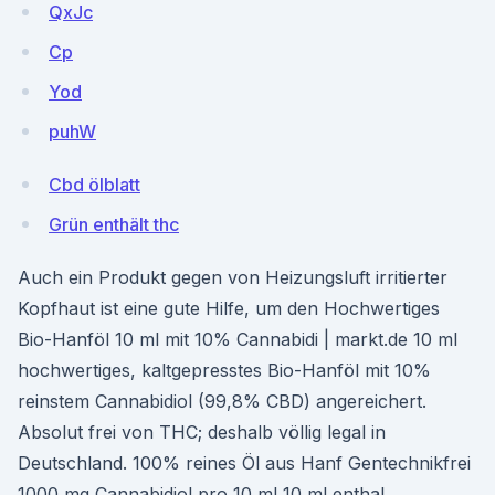
QxJc
Cp
Yod
puhW
Cbd ölblatt
Grün enthält thc
Auch ein Produkt gegen von Heizungsluft irritierter
Kopfhaut ist eine gute Hilfe, um den Hochwertiges
Bio-Hanföl 10 ml mit 10% Cannabidi | markt.de 10 ml
hochwertiges, kaltgepresstes Bio-Hanföl mit 10%
reinstem Cannabidiol (99,8% CBD) angereichert.
Absolut frei von THC; deshalb völlig legal in
Deutschland. 100% reines Öl aus Hanf Gentechnikfrei
1000 mg Cannabidiol pro 10 ml 10 ml enthal