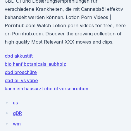
CBD Öl und Dosierungsempfehlungen für
verschiedene Krankheiten, die mit Cannabisöl effektiv
behandelt werden können. Lotion Porn Videos |
Pornhub.com Watch Lotion porn videos for free, here
on Pornhub.com. Discover the growing collection of
high quality Most Relevant XXX movies and clips.
cbd akkustift
bio hanf botanicals laubholz
cbd broschüre
cbd oil vs vape
kann ein hausarzt cbd öl verschreiben
us
gDR
wm